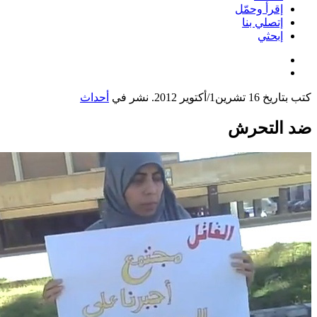
إقرأ وحمّل
إتصلي بنا
إبحثي
بتاريخ
16 تشرين1/أكتوير 2012
. نشر في
أحداث
 التحرش