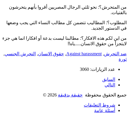
لمتحرش؟: نحو ثلثي الرجال المصريين أقروا بأنهم يتحرشون
يات.
لوب؟: المطاليب تتضمن كل مطالب النساء التي يجب وضعها
لدستور الجديد.
ين لكم هذه الافكار؟: مطالبنا ليست بدعة أو افكارا انما هي جزء
زأ من حقوق الانسان.....ياه!!
التحرش
,
Against harassment
,
حقوق الانسان
,
التحرش الجنسي
,
عدد الزيارات: 3060
السابق
التالي
ع الحقوق محفوظة
حقيقة بدقيقة
2026
©
شروط التعليقات
أسئلة عامة