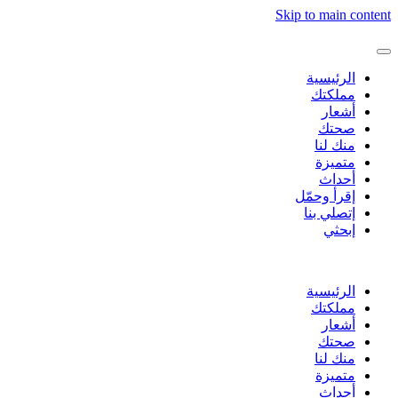
Skip to main con
الرئيسية
مملكتك
أشعار
صحتك
منك لنا
متميزة
أحداث
إقرأ وحمّل
إتصلي بنا
إبحثي
الرئيسية
مملكتك
أشعار
صحتك
منك لنا
متميزة
أحداث